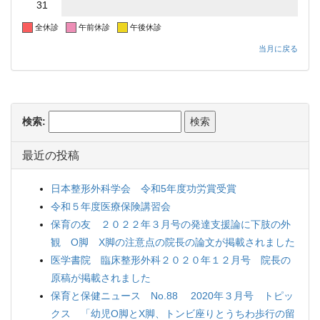
31
全休診
午前休診
午後休診
当月に戻る
検索:
最近の投稿
日本整形外科学会 令和5年度功労賞受賞
令和５年度医療保険講習会
保育の友 ２０２２年３月号の発達支援論に下肢の外
観 O脚 X脚の注意点の院長の論文が掲載されました
医学書院 臨床整形外科２０２０年１２月号 院長の
原稿が掲載されました
保育と保健ニュース No.88 2020年３月号 トピッ
クス 「幼児O脚とX脚、トンビ座りとうちわ歩行の留