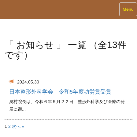
Toggle
Menu
navigat
「 お知らせ 」 一覧 （全13件
です）
2024.05.30
日本整形外科学会 令和5年度功労賞受賞
奥村院長は、令和６年５月２２日 整形外科学及び医療の発
展に顕...
1
2
次へ »